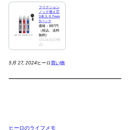
フリクション
ノック替え芯
3本入 0.7mm
3パック
価格：887円
（税込、送料
無料)
(2024/5/27時
点)
5月 27, 2024
ヒーロ
買い物
ヒーロのライフメモ