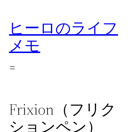
内
容
ヒーロのライフ
を
ス
メモ
キ
ッ
プ
Frixion（フリク
ションペン）