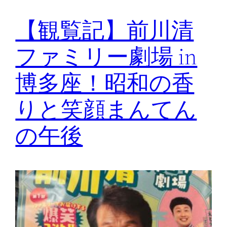
【観覧記】前川清
ファミリー劇場 in
博多座！昭和の香
りと笑顔まんてん
の午後