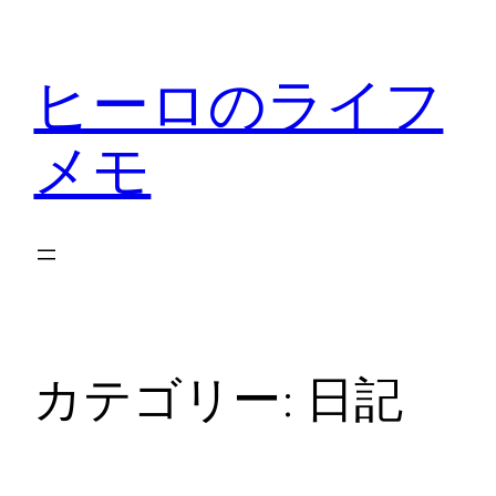
内
容
ヒーロのライフ
を
ス
メモ
キ
ッ
プ
カテゴリー:
日記