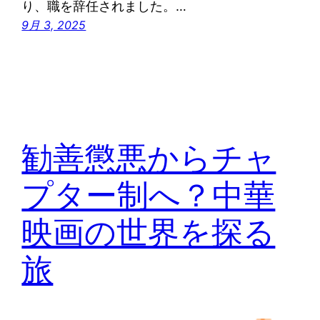
り、職を辞任されました。…
9月 3, 2025
勧善懲悪からチャ
プター制へ？中華
映画の世界を探る
旅