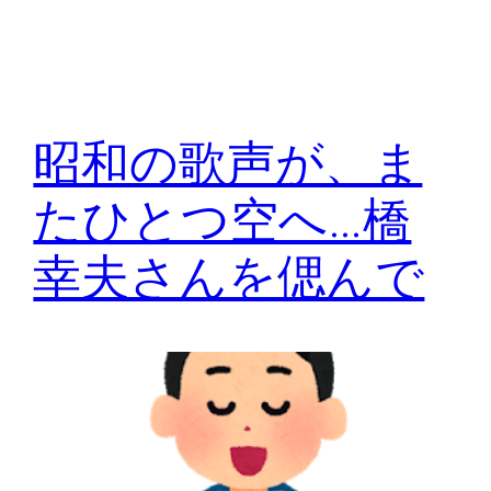
昭和の歌声が、ま
たひとつ空へ…橋
幸夫さんを偲んで