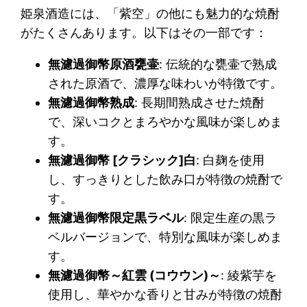
姫泉酒造には、「紫空」の他にも魅力的な焼酎
がたくさんあります。以下はその一部です：
無濾過御幣原酒甕壷
: 伝統的な甕壷で熟成
された原酒で、濃厚な味わいが特徴です。
無濾過御幣熟成
: 長期間熟成させた焼酎
で、深いコクとまろやかな風味が楽しめま
す。
無濾過御幣 [クラシック]白
: 白麹を使用
し、すっきりとした飲み口が特徴の焼酎で
す。
無濾過御幣限定黒ラベル
: 限定生産の黒ラ
ベルバージョンで、特別な風味が楽しめま
す。
無濾過御幣～紅雲 (コウウン)～
: 綾紫芋を
使用し、華やかな香りと甘みが特徴の焼酎