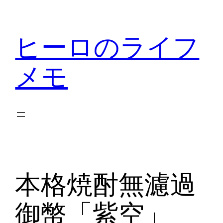
内
容
ヒーロのライフ
を
ス
メモ
キ
ッ
プ
本格焼酎無濾過
御幣「紫空」