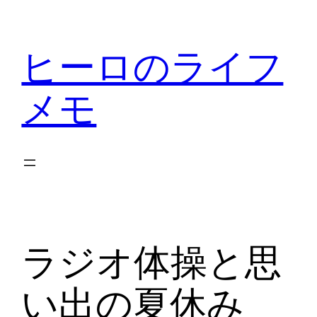
内
容
ヒーロのライフ
を
ス
メモ
キ
ッ
プ
ラジオ体操と思
い出の夏休み