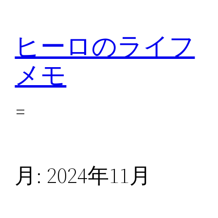
内
容
ヒーロのライフ
を
ス
メモ
キ
ッ
プ
月:
2024年11月