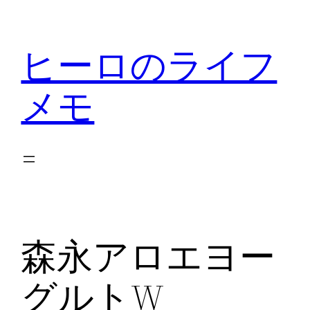
内
容
ヒーロのライフ
を
ス
メモ
キ
ッ
プ
森永アロエヨー
グルトW