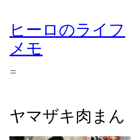
内
容
ヒーロのライフ
を
ス
メモ
キ
ッ
プ
ヤマザキ肉まん