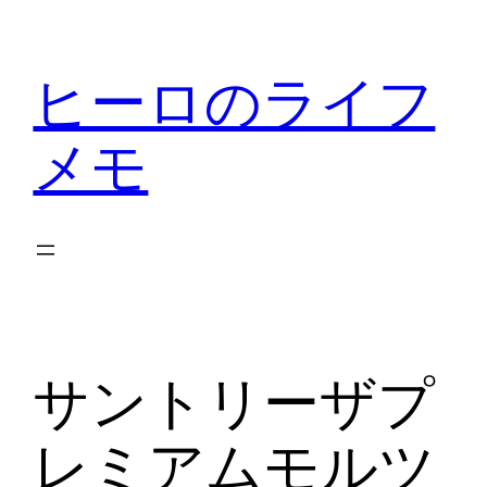
内
容
ヒーロのライフ
を
ス
メモ
キ
ッ
プ
サントリーザプ
レミアムモルツ