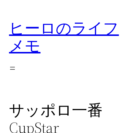
内
容
ヒーロのライフ
を
ス
メモ
キ
ッ
プ
サッポロ一番
CupStar