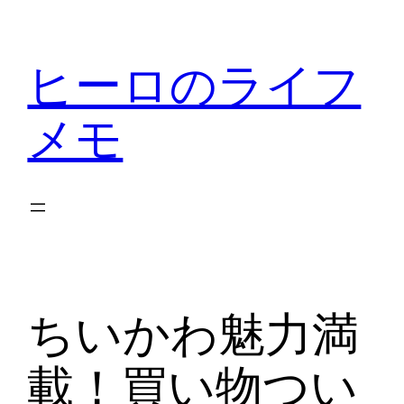
内
容
ヒーロのライフ
を
ス
メモ
キ
ッ
プ
ちいかわ魅力満
載！買い物つい